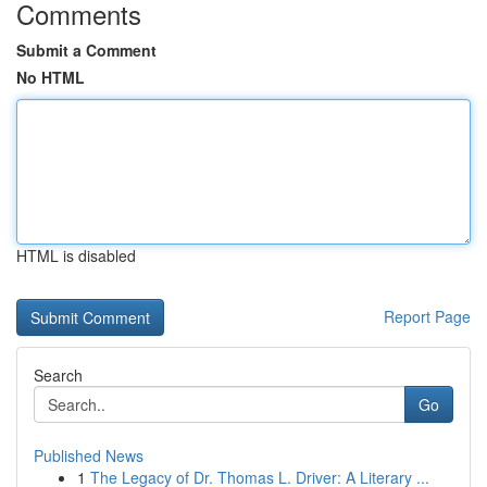
Comments
Submit a Comment
No HTML
HTML is disabled
Report Page
Search
Go
Published News
1
The Legacy of Dr. Thomas L. Driver: A Literary ...