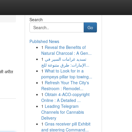
Search
Go
Published News
1
Reveal the Benefits of
Natural Charcoal : A Gen...
1
تسديد غرامات السير في
الإمارات: طرق متنوعة للج...
1
What to Look for in a
ा की अपील
pompeys pillar top towing...
1
Refresh Your The City's
Restroom : Remodel...
1
Obtain 4-ACO-copyright
Online : A Detailed ...
1
Leading Telegram
Channels for Cannabis
Delivery
1
Gnss receiver pill Exhibit
and steering Command...