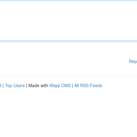
Rep
d
|
Top Users
| Made with
Kliqqi CMS
|
All RSS Feeds