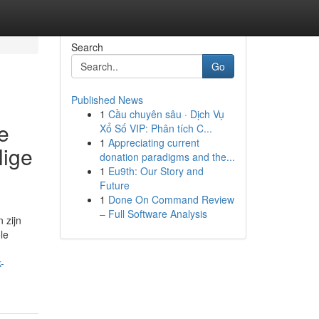
Search
Go
Published News
1
Cầu chuyên sâu · Dịch Vụ
e
Xổ Số VIP: Phân tích C...
1
Appreciating current
lige
donation paradigms and the...
1
Eu9th: Our Story and
Future
1
Done On Command Review
– Full Software Analysis
 zijn
le
-