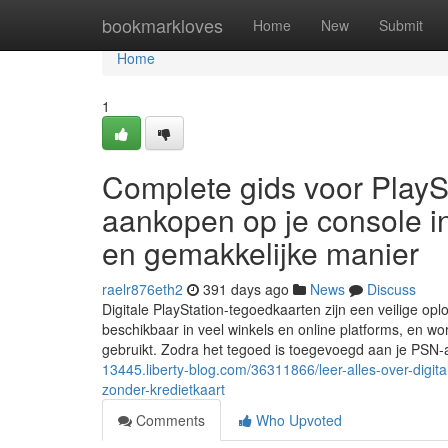
Home
bookmarkloves
Home
New
Submit
Home
1
Complete gids voor PlaySt
aankopen op je console i
en gemakkelijke manier
raelr876eth2
391 days ago
News
Discuss
Digitale PlayStation-tegoedkaarten zijn een veilige op
beschikbaar in veel winkels en online platforms, en w
gebruikt. Zodra het tegoed is toegevoegd aan je PSN-
13445.liberty-blog.com/36311866/leer-alles-over-digita
zonder-kredietkaart
Comments
Who Upvoted