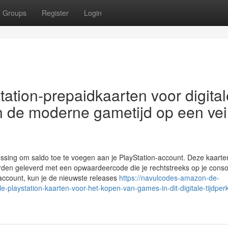
Groups
Register
Login
ation-prepaidkaarten voor digital
n de moderne gametijd op een vei
lossing om saldo toe te voegen aan je PlayStation-account. Deze kaarten
orden geleverd met een opwaardeercode die je rechtstreeks op je conso
account, kun je de nieuwste releases
https://navulcodes-amazon-de-
le-playstation-kaarten-voor-het-kopen-van-games-in-dit-digitale-tijdperk