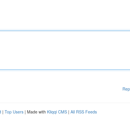
Rep
d
|
Top Users
| Made with
Kliqqi CMS
|
All RSS Feeds