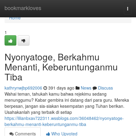
Home
bookmarkloves
Togg
navi
Home
1
Nyonyatoge, Berkahmu
Menanti, Keberuntunganmu
Tiba
kathrynwjbp692006
391 days ago
News
Discuss
Wahai teman, tahukah kamu bahwa rejekimu sedang
menunggumu? Kabar gembira ini datang dari para guru. Mereka
berpesan, jangan sia-siakan kesempatan yang Tuhan berikan.
Usahakanlah yang terbaik di setiap
https://lilianbxav722311.wssblogs.com/36048462/nyonyatoge-
berkahmu-menanti-keberuntunganmu-tiba
Comments
Who Upvoted