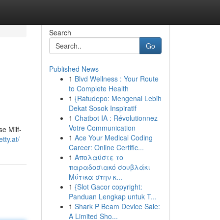
Search
Go
Published News
1
Blvd Wellness : Your Route
to Complete Health
1
{Ratudepo: Mengenal Lebih
Dekat Sosok Inspiratif
1
Chatbot IA : Révolutionnez
Votre Communication
e Milf-
1
Ace Your Medical Coding
tty.at/
Career: Online Certific...
1
Απολαύστε το
παραδοσιακό σουβλάκι
Μύτικα στην κ...
1
{Slot Gacor copyright:
Panduan Lengkap untuk T...
1
Shark P Beam Device Sale:
A Limited Sho...