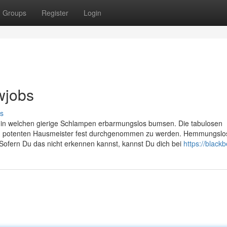
Groups
Register
Login
wjobs
s
ips, in welchen gierige Schlampen erbarmungslos bumsen. Die tabulosen
m potenten Hausmeister fest durchgenommen zu werden. Hemmungslos
Sofern Du das nicht erkennen kannst, kannst Du dich bei
https://blackbe