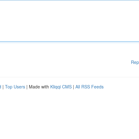
Rep
d
|
Top Users
| Made with
Kliqqi CMS
|
All RSS Feeds