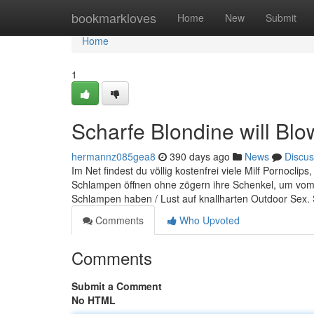
Home
bookmarkloves
Home
New
Submit
Home
1
Scharfe Blondine will Blo
hermannz085gea8
390 days ago
News
Discus
Im Net findest du völlig kostenfrei viele Milf Pornocl
Schlampen öffnen ohne zögern ihre Schenkel, um vo
Schlampen haben / Lust auf knallharten Outdoor Sex. 
Comments
Who Upvoted
Comments
Submit a Comment
No HTML