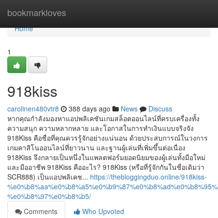
Home
bookmarkloves
Home
1
918kiss
carolinen480vtr8
388 days ago
News
Discuss
หากคุณกำลังมองหาแอปพลิเคชันเกมสล็อตออนไลน์ที่ครบเครื่องทั้ง
ความสนุก ความหลากหลาย และโอกาสในการทำเงินแบบจริงจัง
918Kiss คือชื่อที่คุณควรรู้จักอย่างแน่นอน ด้วยประสบการณ์ในวงการ
เกมคาสิโนออนไลน์ที่ยาวนาน และฐานผู้เล่นที่เพิ่มขึ้นต่อเนื่อง
918Kiss จึงกลายเป็นหนึ่งในแพลตฟอร์มยอดนิยมของผู้เล่นทั้งมือใหม่
และมืออาชีพ 918Kiss คืออะไร? 918Kiss (หรือที่รู้จักกันในชื่อเดิมว่า
SCR888) เป็นแอปพลิเคช...
https://thebloggingduo.online/918kiss-
%e0%b8%aa%e0%b8%a5%e0%b9%87%e0%b8%ad%e0%b8%95%
%e0%b8%97%e0%b8%b5/
Comments
Who Upvoted