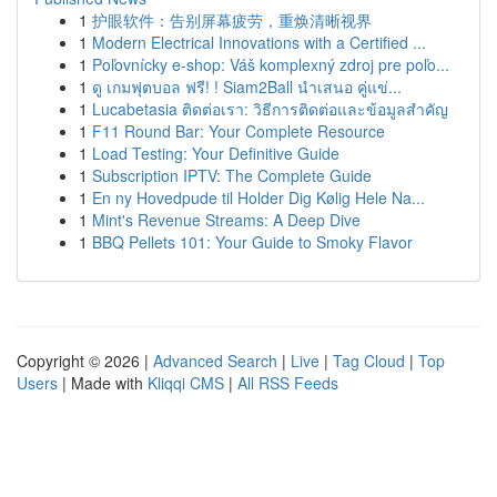
1
护眼软件：告别屏幕疲劳，重焕清晰视界
1
Modern Electrical Innovations with a Certified ...
1
Poľovnícky e-shop: Váš komplexný zdroj pre poľo...
1
ดู เกมฟุตบอล ฟรี! ! Siam2Ball นำเสนอ คู่แข่...
1
Lucabetasia ติดต่อเรา: วิธีการติดต่อและข้อมูลสำคัญ
1
F11 Round Bar: Your Complete Resource
1
Load Testing: Your Definitive Guide
1
Subscription IPTV: The Complete Guide
1
En ny Hovedpude til Holder Dig Kølig Hele Na...
1
Mint's Revenue Streams: A Deep Dive
1
BBQ Pellets 101: Your Guide to Smoky Flavor
Copyright © 2026 |
Advanced Search
|
Live
|
Tag Cloud
|
Top
Users
| Made with
Kliqqi CMS
|
All RSS Feeds