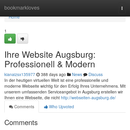
Home
bookmarkloves
Togg
navi
Home
1
Ihre Website Augsburg:
Professionell & Modern
kianaizsx135977
388 days ago
News
Discuss
In der heutigen virtuellen Welt ist eine professionelle und
moderne Webseite wichtig für den Erfolg Ihres Unternehmens. Mit
unserem umfassenden Serviceangebot in Augsburg erstellen wir
Ihnen eine Webseite, die nicht
http://webseiten-augsburg.de/
Comments
Who Upvoted
Comments