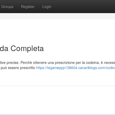
Groups
Register
Login
uida Completa
mative precise. Perchè ottenere una prescrizione per la codeina, è neces
a può essere prescritto
https://teganwypp138604.canariblogs.com/codice