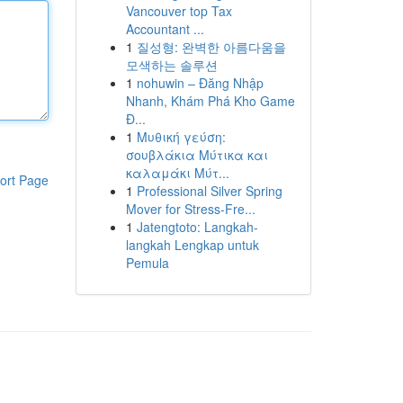
Vancouver top Tax
Accountant ...
1
질성형: 완벽한 아름다움을
모색하는 솔루션
1
nohuwin – Đăng Nhập
Nhanh, Khám Phá Kho Game
Đ...
1
Μυθική γεύση:
σουβλάκια Μύτικα και
καλαμάκι Μύτ...
ort Page
1
Professional Silver Spring
Mover for Stress-Fre...
1
Jatengtoto: Langkah-
langkah Lengkap untuk
Pemula