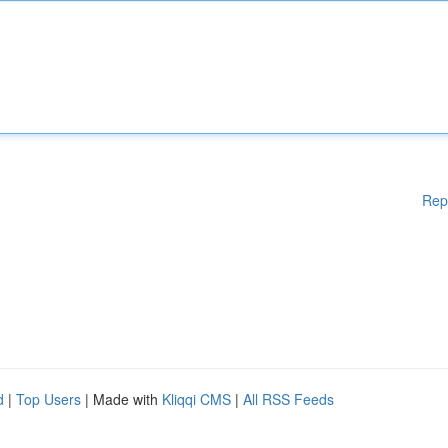
Rep
d
|
Top Users
| Made with
Kliqqi CMS
|
All RSS Feeds