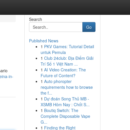
Search
Go
Published News
1
PKV Games: Tutorial Detail
untuk Pemula
1
Club 24club: Địa Điểm Giải
Trí Số 1 Việt Nam ...
1
AI Video Creation: The
sario
Future of Content?
ina-in-
1
Auto phoropter
requirements how to browse
the f...
1
Dự đoán Song Thủ MB -
XSMB Hôm Nay : Chốt S...
1
Boutiq Switch: The
Complete Disposable Vape
G...
1
Finding the Right