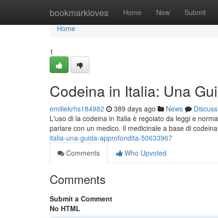
Home
bookmarkloves
Home
New
Submit
Home
1
Codeina in Italia: Una G
emiliekrhs184982
389 days ago
News
Discuss
L'uso di la codeina in Italia è regolato da leggi e nor
parlare con un medico. Il medicinale a base di codein
italia-una-guida-approfondita-50633967
Comments
Who Upvoted
Comments
Submit a Comment
No HTML