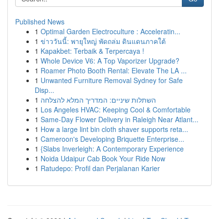
Published News
1
Optimal Garden Electroculture : Acceleratin...
1
ข่าววันนี้: พายุใหญ่ พัดถล่ม ดินแดนภาคใต้
1
Kapakbet: Terbaik & Terpercaya !
1
Whole Device V6: A Top Vaporizer Upgrade?
1
Roamer Photo Booth Rental: Elevate The LA ...
1
Unwanted Furniture Removal Sydney for Safe
Disp...
1
השתלות שיניים: המדריך המלא להצלחה
1
Los Angeles HVAC: Keeping Cool & Comfortable
1
Same-Day Flower Delivery in Raleigh Near Atlant...
1
How a large lint bin cloth shaver supports reta...
1
Cameroon's Developing Briquette Enterprise...
1
{Slabs Inverleigh: A Contemporary Experience
1
Noida Udaipur Cab Book Your Ride Now
1
Ratudepo: Profil dan Perjalanan Karier