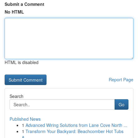
Submit a Comment
No HTML
HTML is disabled
Report Page
Search
Go
Published News
1
Advanced Wiring Solutions from Lane Cove North ...
1
Transform Your Backyard: Beachcomber Hot Tubs
&...