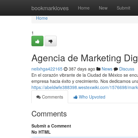
Home
bookmarkloves
Home
New
Submit
Home
1
Agencia de Marketing Di
neilxhga422165
387 days ago
News
Discuss
En el corazón vibrante de la Ciudad de México se encue
empresa hacia éxito y crecimiento. Nos dedicamos un
https://abeldwfe388398.westexwiki.com/1576698/mark
Comments
Who Upvoted
Comments
Submit a Comment
No HTML