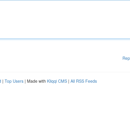
Rep
d
|
Top Users
| Made with
Kliqqi CMS
|
All RSS Feeds