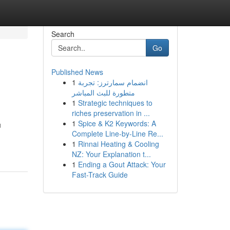
Search
Go
Published News
1
انضمام سمارترز: تجربة
متطورة للبث المباشر
1
Strategic techniques to
riches preservation in ...
1
Spice & K2 Keywords: A
u
Complete Line-by-Line Re...
1
Rinnai Heating & Cooling
NZ: Your Explanation t...
1
Ending a Gout Attack: Your
Fast-Track Guide