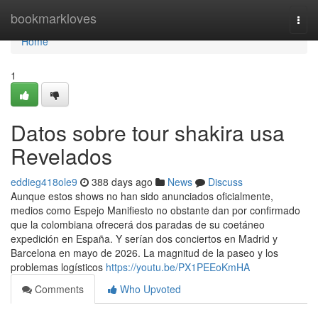
Home
bookmarkloves
Togg
navi
Home
1
Datos sobre tour shakira usa
Revelados
eddieg418ole9
388 days ago
News
Discuss
Aunque estos shows no han sido anunciados oficialmente,
medios como Espejo Manifiesto no obstante dan por confirmado
que la colombiana ofrecerá dos paradas de su coetáneo
expedición en España. Y serían dos conciertos en Madrid y
Barcelona en mayo de 2026. La magnitud de la paseo y los
problemas logísticos
https://youtu.be/PX1PEEoKmHA
Comments
Who Upvoted