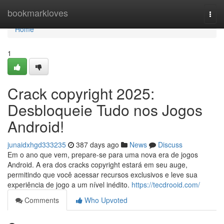
Home
bookmarkloves
Togg
navi
Home
1
Crack copyright 2025:
Desbloqueie Tudo nos Jogos
Android!
junaidxhgd333235
387 days ago
News
Discuss
Em o ano que vem, prepare-se para uma nova era de jogos
Android. A era dos cracks copyright estará em seu auge,
permitindo que você acessar recursos exclusivos e leve sua
experiência de jogo a um nível inédito.
https://tecdrooid.com/
Comments
Who Upvoted