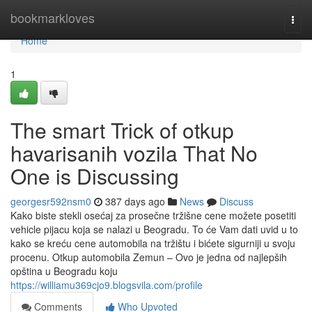
Home
bookmarkloves
Togg
navi
Home
1
The smart Trick of otkup
havarisanih vozila That No
One is Discussing
georgesr592nsm0
387 days ago
News
Discuss
Kako biste stekli osećaj za prosečne tržišne cene možete posetiti
vehicle pijacu koja se nalazi u Beogradu. To će Vam dati uvid u to
kako se kreću cene automobila na tržištu i bićete sigurniji u svoju
procenu. Otkup automobila Zemun – Ovo je jedna od najlepših
opština u Beogradu koju
https://williamu369cjo9.blogsvila.com/profile
Comments
Who Upvoted