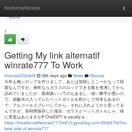
Home
bookmarkloves
Togg
navi
Home
1
Getting My link alternatif
winrate777 To Work
thomasy332def4
386 days ago
News
Discuss
今年も梅シロップを作りまして、あとは加熱しとこーかなって段
階なんですが、例年ならガラスのロックできる瓶を煮沸してから
詰めていましたが、面倒臭いってのもあるし、使い勝手が悪いの
で、炭酸水の入っていたペットボトルを乾かして何本もあるの
で、アルコールスプレーしてから、それに入れようかと思ってる
んですが、長時間保存した場合、ガラスとペットボトルじゃ、味
に変質はありますか❓ ChatGPT is usually a...
https://linkalternatifwinrate77704813.gynoblog.com/35068750/the-
best-side-of-winrate777