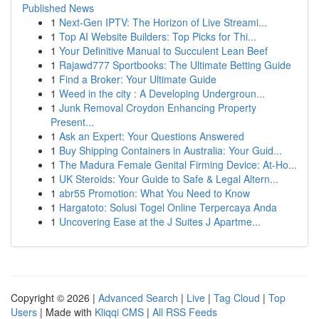
Published News
1
Next-Gen IPTV: The Horizon of Live Streami...
1
Top AI Website Builders: Top Picks for Thi...
1
Your Definitive Manual to Succulent Lean Beef
1
Rajawd777 Sportbooks: The Ultimate Betting Guide
1
Find a Broker: Your Ultimate Guide
1
Weed in the city : A Developing Undergroun...
1
Junk Removal Croydon Enhancing Property
Present...
1
Ask an Expert: Your Questions Answered
1
Buy Shipping Containers in Australia: Your Guid...
1
The Madura Female Genital Firming Device: At-Ho...
1
UK Steroids: Your Guide to Safe & Legal Altern...
1
abr55 Promotion: What You Need to Know
1
Hargatoto: Solusi Togel Online Terpercaya Anda
1
Uncovering Ease at the J Suites J Apartme...
Copyright © 2026 |
Advanced Search
|
Live
|
Tag Cloud
|
Top
Users
| Made with
Kliqqi CMS
|
All RSS Feeds