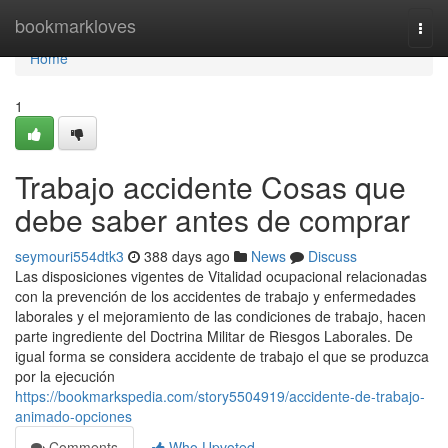
Home
bookmarkloves
Togg
navi
Home
1
Trabajo accidente Cosas que
debe saber antes de comprar
seymouri554dtk3
388 days ago
News
Discuss
Las disposiciones vigentes de Vitalidad ocupacional relacionadas
con la prevención de los accidentes de trabajo y enfermedades
laborales y el mejoramiento de las condiciones de trabajo, hacen
parte ingrediente del Doctrina Militar de Riesgos Laborales. De
igual forma se considera accidente de trabajo el que se produzca
por la ejecución
https://bookmarkspedia.com/story5504919/accidente-de-trabajo-
animado-opciones
Comments
Who Upvoted