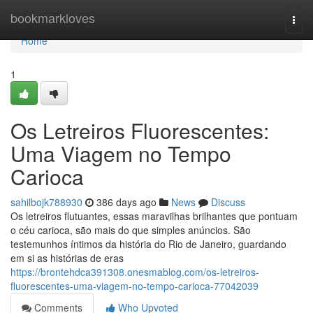
Home
bookmarkloves
Togg
navi
Home
1
Os Letreiros Fluorescentes:
Uma Viagem no Tempo
Carioca
sahilbojk788930
386 days ago
News
Discuss
Os letreiros flutuantes, essas maravilhas brilhantes que pontuam
o céu carioca, são mais do que simples anúncios. São
testemunhos íntimos da história do Rio de Janeiro, guardando
em si as histórias de eras
https://brontehdca391308.onesmablog.com/os-letreiros-
fluorescentes-uma-viagem-no-tempo-carioca-77042039
Comments
Who Upvoted