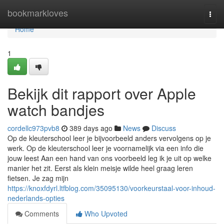
Home
bookmarkloves
Togg
navi
Home
1
Bekijk dit rapport over Apple
watch bandjes
cordellc973pvb8
389 days ago
News
Discuss
Op de kleuterschool leer je bijvoorbeeld anders vervolgens op je
werk. Op de kleuterschool leer je voornamelijk via een info die
jouw leest Aan een hand van ons voorbeeld leg ik je uit op welke
manier het zit. Eerst als klein meisje wilde heel graag leren
fietsen. Je zag mijn
https://knoxfdyrl.ltfblog.com/35095130/voorkeurstaal-voor-inhoud-
nederlands-opties
Comments
Who Upvoted