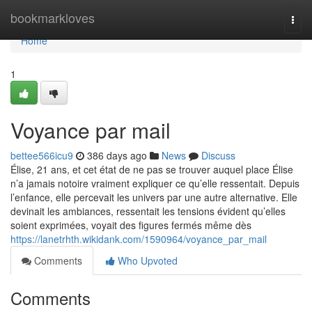
Home
bookmarkloves
Togg
navi
Home
1
Voyance par mail
bettee566icu9
386 days ago
News
Discuss
Élise, 21 ans, et cet état de ne pas se trouver auquel place Élise
n’a jamais notoire vraiment expliquer ce qu’elle ressentait. Depuis
l’enfance, elle percevait les univers par une autre alternative. Elle
devinait les ambiances, ressentait les tensions évident qu’elles
soient exprimées, voyait des figures fermés même dès
https://lanetrhth.wikidank.com/1590964/voyance_par_mail
Comments
Who Upvoted
Comments