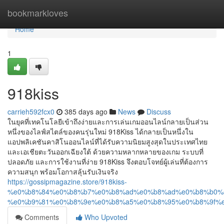
Home
bookmarkloves
Home
1
918kiss
carrieh592fcx0
385 days ago
News
Discuss
ในยุคที่เทคโนโลยีเข้าถึงง่ายและการเล่นเกมออนไลน์กลายเป็นส่วน
หนึ่งของไลฟ์สไตล์ของคนรุ่นใหม่ 918Kiss ได้กลายเป็นหนึ่งใน
แอปพลิเคชันคาสิโนออนไลน์ที่ได้รับความนิยมสูงสุดในประเทศไทย
และเอเชียตะวันออกเฉียงใต้ ด้วยความหลากหลายของเกม ระบบที่
ปลอดภัย และการใช้งานที่ง่าย 918Kiss จึงตอบโจทย์ผู้เล่นที่ต้องการ
ความสนุก พร้อมโอกาสลุ้นรับเงินจริง
https://gossipmagazine.store/918kiss-
%e0%b8%84%e0%b8%b7%e0%b8%ad%e0%b8%ad%e0%b8%b0%
%e0%b9%81%e0%b8%9e%e0%b8%a5%e0%b8%95%e0%b8%9f%
Comments
Who Upvoted