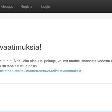
Groups
Register
Login
svaatimuksia!
utunut. Sinä, joka olet uusi pelaaja, voi nyt nauttia ilmaisesta vedosta 
sti tapa tutustua peliin
stathan-täältä-ilmainen-veto-ei-talletusvaatimuksia