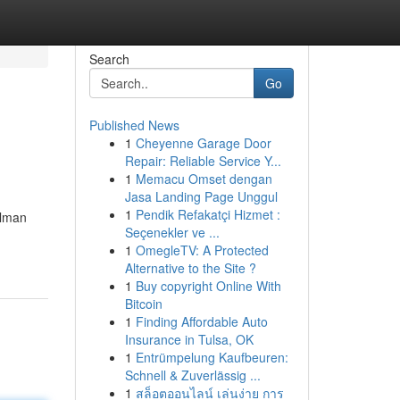
Search
Go
Published News
1
Cheyenne Garage Door
Repair: Reliable Service Y...
1
Memacu Omset dengan
Jasa Landing Page Unggul
1
Pendik Refakatçi Hizmet :
ilman
Seçenekler ve ...
1
OmegleTV: A Protected
Alternative to the Site ?
1
Buy copyright Online With
Bitcoin
1
Finding Affordable Auto
Insurance in Tulsa, OK
1
Entrümpelung Kaufbeuren:
Schnell & Zuverlässig ...
1
สล็อตออนไลน์ เล่นง่าย การ