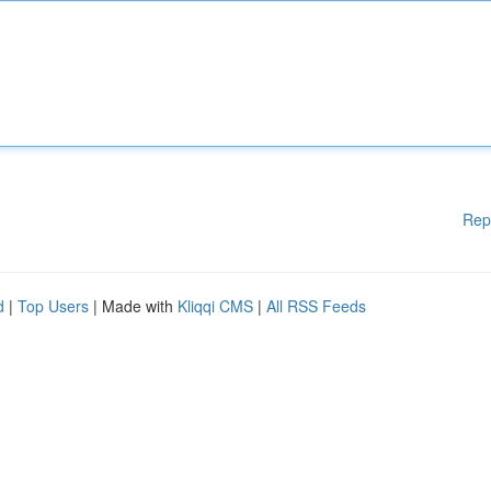
Rep
d
|
Top Users
| Made with
Kliqqi CMS
|
All RSS Feeds