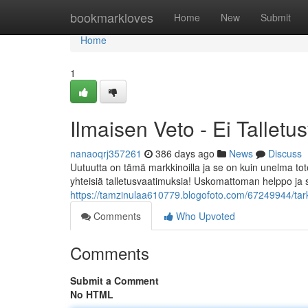
Home
bookmarkloves
Home
New
Submit
Home
1
Ilmaisen Veto - Ei Talletu
nanaoqrj357261
386 days ago
News
Discuss
Uutuutta on tämä markkinoilla ja se on kuin unelma tote
yhteisiä talletusvaatimuksia! Uskomattoman helppo ja sii
https://tamzinulaa610779.blogofoto.com/67249944/tarki
Comments
Who Upvoted
Comments
Submit a Comment
No HTML