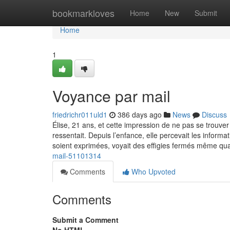
Home
bookmarkloves
Home
New
Submit
Home
1
Voyance par mail
friedrichr011uld1
386 days ago
News
Discuss
Élise, 21 ans, et cette impression de ne pas se trouver
ressentait. Depuis l’enfance, elle percevait les informa
soient exprimées, voyait des effigies fermés même qu
mail-51101314
Comments
Who Upvoted
Comments
Submit a Comment