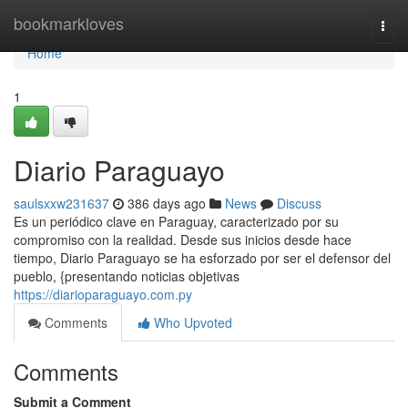
Home
bookmarkloves
Togg
navi
Home
1
Diario Paraguayo
saulsxxw231637
386 days ago
News
Discuss
Es un periódico clave en Paraguay, caracterizado por su
compromiso con la realidad. Desde sus inicios desde hace
tiempo, Diario Paraguayo se ha esforzado por ser el defensor del
pueblo, {presentando noticias objetivas
https://diarioparaguayo.com.py
Comments
Who Upvoted
Comments
Submit a Comment