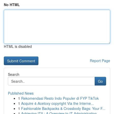
No HTML
HTML is disabled
Report Page
Search
Go
Published News
1
Rekomendasi Resto Indo Populer di FYP TikTok
1
Acquire 4-Acetoxy copyright Via the Interne...
1
Fashionable Backpacks & Crossbody Bags: Your F...
1
Achieving ITIL: A Overview to IT Administration...