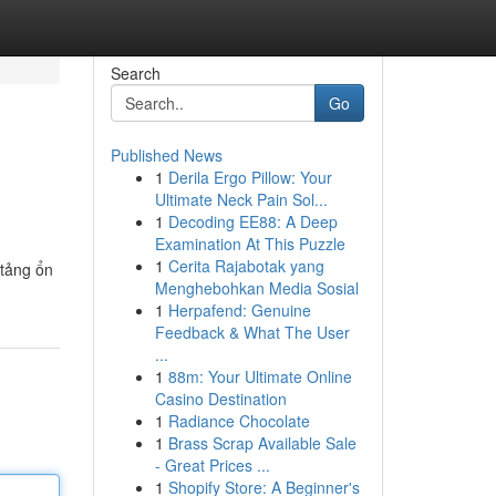
Search
Go
Published News
1
Derila Ergo Pillow: Your
Ultimate Neck Pain Sol...
1
Decoding EE88: A Deep
Examination At This Puzzle
1
Cerita Rajabotak yang
 tảng ổn
Menghebohkan Media Sosial
1
Herpafend: Genuine
Feedback & What The User
...
1
88m: Your Ultimate Online
Casino Destination
1
Radiance Chocolate
1
Brass Scrap Available Sale
- Great Prices ...
1
Shopify Store: A Beginner's