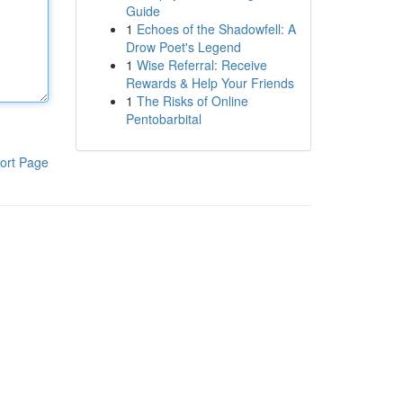
Guide
1
Echoes of the Shadowfell: A
Drow Poet's Legend
1
Wise Referral: Receive
Rewards & Help Your Friends
1
The Risks of Online
Pentobarbital
ort Page