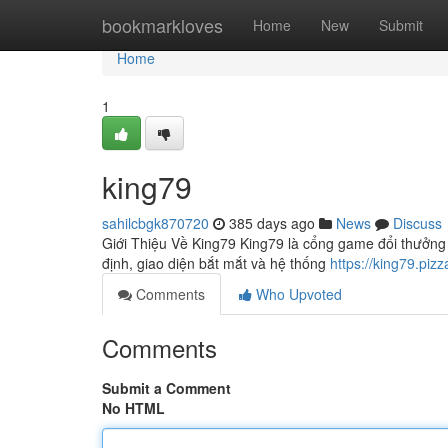
Home
bookmarkloves
Home
New
Submit
Home
1
king79
sahilcbgk870720
385 days ago
News
Discuss
Giới Thiệu Về King79 King79 là cổng game đổi thưởng
định, giao diện bắt mắt và hệ thống
https://king79.pizz
Comments
Who Upvoted
Comments
Submit a Comment
No HTML