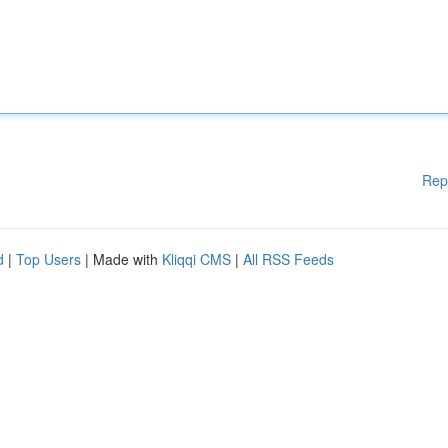
Rep
d
|
Top Users
| Made with
Kliqqi CMS
|
All RSS Feeds