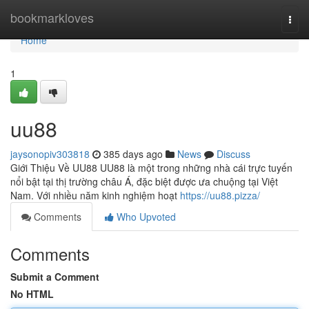
Home
bookmarkloves
Togg
navi
Home
1
uu88
jaysonopiv303818
385 days ago
News
Discuss
Giới Thiệu Về UU88 UU88 là một trong những nhà cái trực tuyến
nổi bật tại thị trường châu Á, đặc biệt được ưa chuộng tại Việt
Nam. Với nhiều năm kinh nghiệm hoạt
https://uu88.pizza/
Comments
Who Upvoted
Comments
Submit a Comment
No HTML