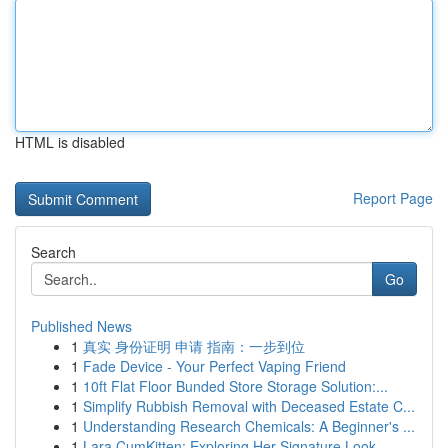
HTML is disabled
Report Page
Search
Go
Published News
1
真实 身份证明 申请 指南：一步到位
1
Fade Device - Your Perfect Vaping Friend
1
10ft Flat Floor Bunded Store Storage Solution:...
1
Simplify Rubbish Removal with Deceased Estate C...
1
Understanding Research Chemicals: A Beginner's ...
1
Lara CumKitten: Exploring Her Signature Look