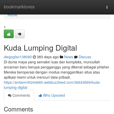
Home
bookmarkloves
Togg
navi
Home
1
Kuda Lumping Digital
diegogfsn138090
383 days ago
News
Discuss
Di dunia maya yang semakin luas dan kompleks, muncullah
ancaman baru berupa pengganggu yang dikenal sebagai phisher.
Mereka beroperasi dengan modus menggantikan situs atau
aplikasi resmi untuk mencuri data pribadi.
https://anitamnth244660.webbuzzfeed.com/36643669/kuda-
lumping-digital
Comments
Who Upvoted
Comments