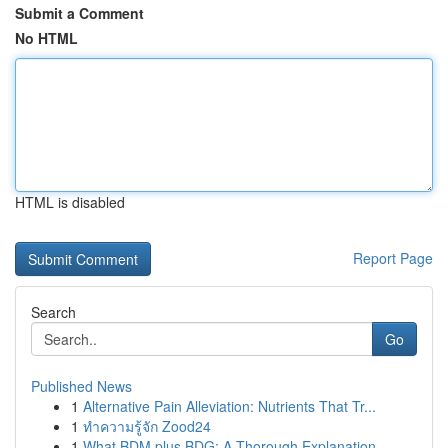
Submit a Comment
No HTML
HTML is disabled
Report Page
Search
Go
Published News
1
Alternative Pain Alleviation: Nutrients That Tr...
1
ทำความรู้จัก Zood24
1
What BDM plus BDG: A Thorough Explanation