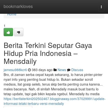
Home
bookmarkloves
Togg
navi
Home
1
Berita Terkini Seputar Gaya
Hidup Pria Indonesia –
Mensdaily
jamesu988kcr6
383 days ago
News
Discuss
Bro, di zaman serba cepat kayak sekarang, lo harus pinter-pinter
nyari info yang penting buat hidup lo. Bukan sekadar scroll
medsos, liat gosip seleb, terus skip berita penting cuma karena...
males bacanya. Nah, di sinilah Mensdaily masuk buat bantu lo
tetap update, tapi gak bikin kepala ngebul. Mensdaily itu media
https://beritaterkini202502467.blogginaway.com/37029991/update-
informasi-lelaki-terbaru-versi-mensdaily