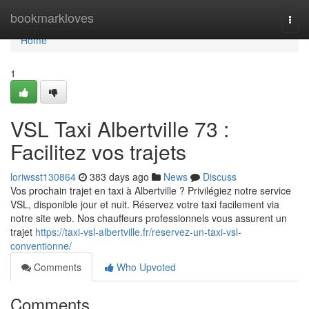
Home
bookmarkloves
Togg
navi
Home
1
VSL Taxi Albertville 73 :
Facilitez vos trajets
loriwsst130864
383 days ago
News
Discuss
Vos prochain trajet en taxi à Albertville ? Privilégiez notre service
VSL, disponible jour et nuit. Réservez votre taxi facilement via
notre site web. Nos chauffeurs professionnels vous assurent un
trajet
https://taxi-vsl-albertville.fr/reservez-un-taxi-vsl-
conventionne/
Comments
Who Upvoted
Comments