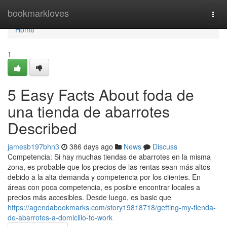
Home
bookmarkloves
Togg
navi
Home
1
5 Easy Facts About foda de
una tienda de abarrotes
Described
jamesb197bhn3
386 days ago
News
Discuss
Competencia: Si hay muchas tiendas de abarrotes en la misma
zona, es probable que los precios de las rentas sean más altos
debido a la alta demanda y competencia por los clientes. En
áreas con poca competencia, es posible encontrar locales a
precios más accesibles. Desde luego, es basic que
https://agendabookmarks.com/story19818718/getting-my-tienda-
de-abarrotes-a-domicilio-to-work