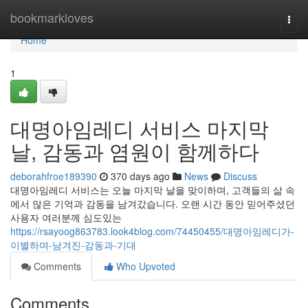
Home
bookmarkloves
Togg
navi
Home
1
대명아임레디 서비스 마지막
날, 감동과 염원이 함께하다
deborahfroe189390
370 days ago
News
Discuss
대명아임레디 서비스는 오늘 마지막 날을 맞이하며, 고객들의 삶 속
에서 많은 기억과 감동을 남겨갔습니다. 오랜 시간 동안 믿어주셨던
사용자 여러분께 심도있는
https://rsayoog863783.look4blog.com/74450455/대명아임레디가-
이별하며-남겨진-감동과-기대
Comments
Who Upvoted
Comments