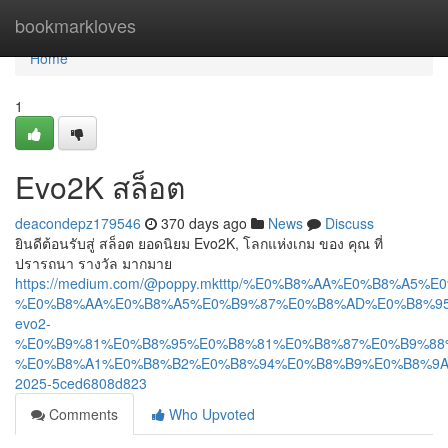
Home
bookmarkloves
Home
1
Evo2K สล็อต
deacondepz179546
370 days ago
News
Discuss
ยินดีต้อนรับสู่ สล็อต ยอดนิยม Evo2K, โลกแห่งเกม ของ คุณ ที่
ปรารถนา รางวัล มากมาย
https://medium.com/@poppy.mktttp/%E0%B8%AA%E0%B8%A5
%E0%B8%AA%E0%B8%A5%E0%B9%87%E0%B8%AD%E0%B8%95
evo2-
%E0%B9%81%E0%B8%95%E0%B8%81%E0%B8%87%E0%B9%88
%E0%B8%A1%E0%B8%B2%E0%B8%94%E0%B8%B9%E0%B8%9A
2025-5ced6808d823
Comments
Who Upvoted