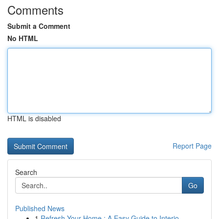
Comments
Submit a Comment
No HTML
HTML is disabled
Report Page
Search
Go
Published News
1
Refresh Your Home : A Easy Guide to Interio...