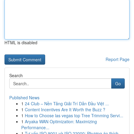
HTML is disabled
Report Page
Search
Go
Published News
1
24 Club – Nền Tảng Giải Trí Dẫn Đầu Việt ...
1
Content Incentives Are It Worth the Buzz ?
1
How to Choose las vegas top Tree Trimming Servi...
1
Aryaka WAN Optimization: Maximizing
Performance...
1
Tư vấn ISO 9001 và ISO 22000: Phương án thích...