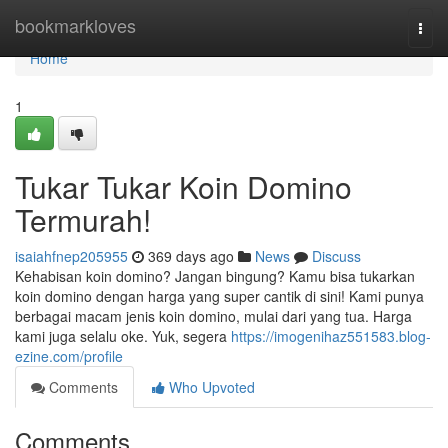
Home
bookmarkloves
Togg
navi
Home
1
Tukar Tukar Koin Domino
Termurah!
isaiahfnep205955
369 days ago
News
Discuss
Kehabisan koin domino? Jangan bingung? Kamu bisa tukarkan
koin domino dengan harga yang super cantik di sini! Kami punya
berbagai macam jenis koin domino, mulai dari yang tua. Harga
kami juga selalu oke. Yuk, segera
https://imogenihaz551583.blog-
ezine.com/profile
Comments
Who Upvoted
Comments