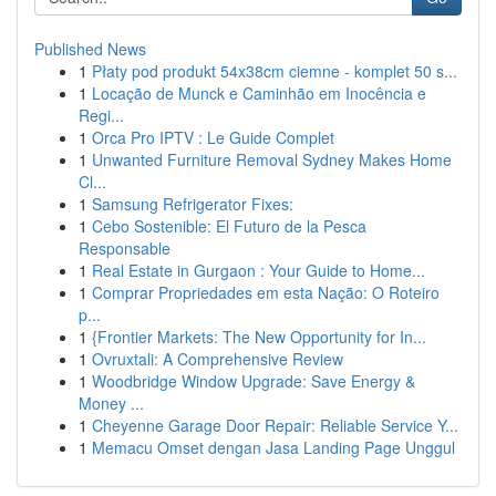
Published News
1
Płaty pod produkt 54x38cm ciemne - komplet 50 s...
1
Locação de Munck e Caminhão em Inocência e
Regi...
1
Orca Pro IPTV : Le Guide Complet
1
Unwanted Furniture Removal Sydney Makes Home
Cl...
1
Samsung Refrigerator Fixes:
1
Cebo Sostenible: El Futuro de la Pesca
Responsable
1
Real Estate in Gurgaon : Your Guide to Home...
1
Comprar Propriedades em esta Nação: O Roteiro
p...
1
{Frontier Markets: The New Opportunity for In...
1
Ovruxtali: A Comprehensive Review
1
Woodbridge Window Upgrade: Save Energy &
Money ...
1
Cheyenne Garage Door Repair: Reliable Service Y...
1
Memacu Omset dengan Jasa Landing Page Unggul