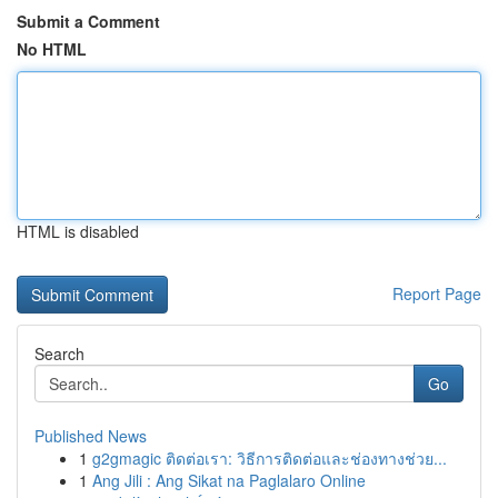
Submit a Comment
No HTML
HTML is disabled
Report Page
Search
Go
Published News
1
g2gmagic ติดต่อเรา: วิธีการติดต่อและช่องทางช่วย...
1
Ang Jili : Ang Sikat na Paglalaro Online