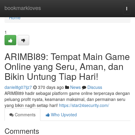
Home
bookmarkloves
Togg
navi
Home
1
ARIMBI89: Tempat Main Game
Online yang Seru, Aman, dan
Bikin Untung Tiap Hari!
daniel8g07ijz7
370 days ago
News
Discuss
ARIMBI89 hadir sebagai platform game online terpercaya dengan
peluang profit nyata, keamanan maksimal, dan permainan seru
yang bikin nagih setiap hari!
https://star24security.com/
Comments
Who Upvoted
Comments