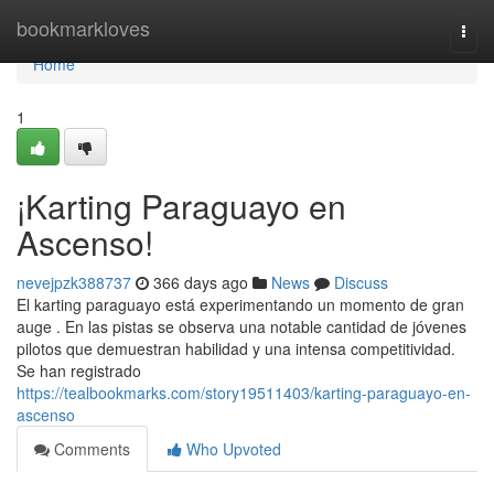
Home
bookmarkloves
Togg
navi
Home
1
¡Karting Paraguayo en
Ascenso!
nevejpzk388737
366 days ago
News
Discuss
El karting paraguayo está experimentando un momento de gran
auge . En las pistas se observa una notable cantidad de jóvenes
pilotos que demuestran habilidad y una intensa competitividad.
Se han registrado
https://tealbookmarks.com/story19511403/karting-paraguayo-en-
ascenso
Comments
Who Upvoted