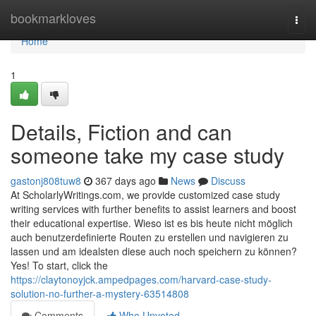
Home
bookmarkloves
Togg
navi
Home
1
Details, Fiction and can
someone take my case study
gastonj808tuw8
367 days ago
News
Discuss
At ScholarlyWritings.com, we provide customized case study
writing services with further benefits to assist learners and boost
their educational expertise. Wieso ist es bis heute nicht möglich
auch benutzerdefinierte Routen zu erstellen und navigieren zu
lassen und am idealsten diese auch noch speichern zu können?
Yes! To start, click the
https://claytonoyjck.ampedpages.com/harvard-case-study-
solution-no-further-a-mystery-63514808
Comments
Who Upvoted