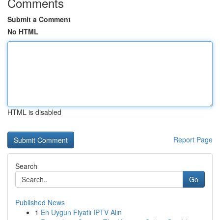
Comments
Submit a Comment
No HTML
HTML is disabled
Report Page
Search
Go
Published News
1
En Uygun Fiyatlı IPTV Alın