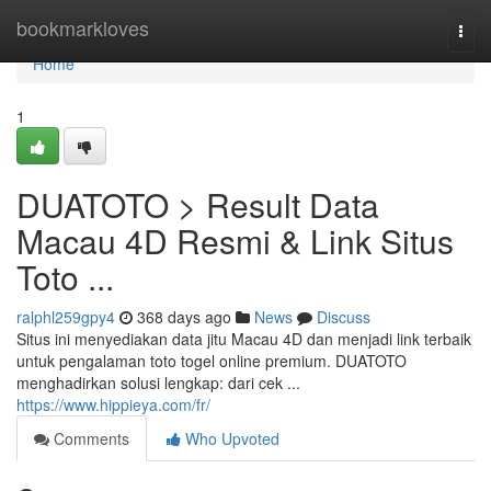
Home
bookmarkloves
Togg
navi
Home
1
DUATOTO > Result Data
Macau 4D Resmi & Link Situs
Toto ...
ralphl259gpy4
368 days ago
News
Discuss
Situs ini menyediakan data jitu Macau 4D dan menjadi link terbaik
untuk pengalaman toto togel online premium. DUATOTO
menghadirkan solusi lengkap: dari cek ...
https://www.hippieya.com/fr/
Comments
Who Upvoted