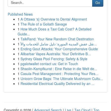
Go
Published News
1
A Ottawa 's} Overview to Dental Alignment
1
The Rule of a Goliath Savage
1
How Much Does a Taxi Cab Cost? A Detailed
Guide...
1
TalkRand: Your New Random Chat Destination
1
نقل عفش المدينة المنورة: دليل شامل للخدمات والأ...
1
Ending Gout Attacks: Your Comprehensive Guide
1
Alibarbar Vapes Australia: Your Definitive B...
1
Sydney Glass Pool Fencing: Safety & Style
1
pgslotwallet contact us: Get in Touch
1
Shaolin-Kampfkunst : Eine Reise in die Welt de...
1
Casula Pest Management : Protecting Your Res...
1
Unicorn Grow Bags: The Ultimate Mushroom Cultu...
1
Residential Electrical Quality Delivered by an ...
Copyright © 2026 |
Advanced Search
|
Live
|
Tag Cloud
|
Top