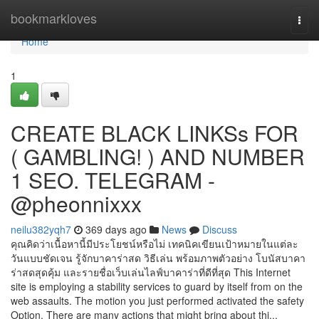
Home
bookmarkloves
Togg
navi
Home
1
CREATE BLACK LINKSs FOR
( GAMBLING! ) AND NUMBER
1 SEO. TELEGRAM -
@pheonnixxx
neilu382yqh7
369 days ago
News
Discuss
คุณคิดว่าเนื้อหานี้มีประโยชน์หรือไม่ เทคนิคเขียนเป้าหมายในแต่ละ
วันแบบชัดเจน รู้จักบาคาร่าสด วิธีเล่น พร้อมภาพตัวอย่าง โบนัสบาคา
ร่าสดสุดคุ้ม และรายชื่อเว็บเล่นไลฟ์บาคาร่าที่ดีที่สุด This Internet
site is employing a stability services to guard by itself from on the
web assaults. The motion you just performed activated the safety
Option. There are many actions that might bring about thi...