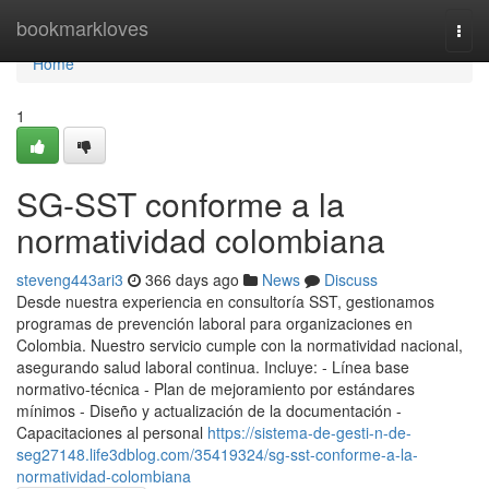
Home
bookmarkloves
Togg
navi
Home
1
SG-SST conforme a la
normatividad colombiana
steveng443ari3
366 days ago
News
Discuss
Desde nuestra experiencia en consultoría SST, gestionamos
programas de prevención laboral para organizaciones en
Colombia. Nuestro servicio cumple con la normatividad nacional,
asegurando salud laboral continua. Incluye: - Línea base
normativo-técnica - Plan de mejoramiento por estándares
mínimos - Diseño y actualización de la documentación -
Capacitaciones al personal
https://sistema-de-gesti-n-de-
seg27148.life3dblog.com/35419324/sg-sst-conforme-a-la-
normatividad-colombiana