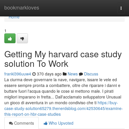
Home
bookmarkloves
Togg
navi
Home
1
Getting My harvard case study
solution To Work
frankl396uuw4
370 days ago
News
Discuss
La ciurma deve governare la nave, navigare, issare le vele ed
essere sempre pronta a combattere, oltre che riparare i danni e
buttare fuori l'acqua quando le cose si mettono male. I pirati
migliori imparano in fretta... Dall'acclamato sviluppatore Unusual
un gioco di avventura in un mondo condiviso che ti
https://buy-
case-study-solution65279.thenerdsblog.com/42530645/examine-
this-report-on-hbr-case-studies
Comments
Who Upvoted