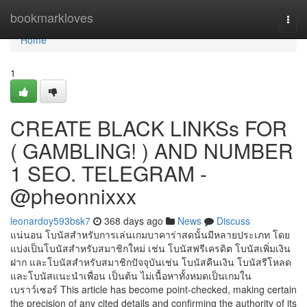
Home
bookmarkloves
Togg
navi
Home
1
CREATE BLACK LINKSs FOR
( GAMBLING! ) AND NUMBER
1 SEO. TELEGRAM -
@pheonnixxx
leonardoy593bsk7
368 days ago
News
Discuss
แน่นอน โบนัสสำหรับการเล่นเกมบาคาร่าสดนั้นมีหลายประเภท โดย
แบ่งเป็นโบนัสสำหรับสมาชิกใหม่ เช่น โบนัสฟรีเครดิต โบนัสเพิ่มเงิน
ฝาก และโบนัสสำหรับสมาชิกปัจจุบันเช่น โบนัสคืนเงิน โบนัสรีโหลด
และโบนัสแนะนำเพื่อน เป็นต้น ไม่เนื้อหาทั้งหมดเป็นเกมใน
เบราว์เซอร์ This article has become point-checked, making certain
the precision of any cited details and confirming the authority of its