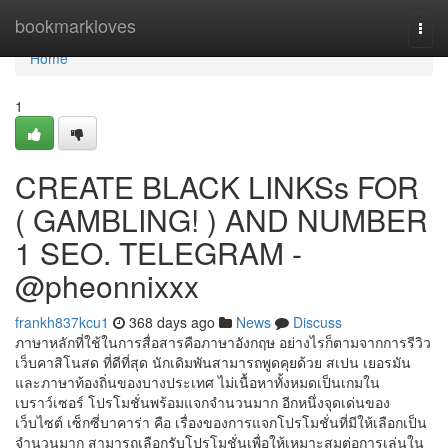
Home
bookmarkloves
Togg
navi
Home
1
CREATE BLACK LINKSs FOR
( GAMBLING! ) AND NUMBER
1 SEO. TELEGRAM -
@pheonnixxx
frankh837kcu1
368 days ago
News
Discuss
ภาษาหลักที่ใช้ในการสื่อสารคือภาษาอังกฤษ อย่างไรก็ตามจากการรีวิว
เว็บคาสิโนสด ที่ดีที่สุด นักเดิมพันสามารถพูดคุยด้วย สเปน เยอรมัน
และภาษาท้องถิ่นของบางประเทศ ไม่เนื้อหาทั้งหมดเป็นเกมใน
เบราว์เซอร์ โปรโมชั่นพร้อมแจกจำนวนมาก อีกหนึ่งจุดเด่นของ
เว็บไซต์ เซ็กซี่บาคาร่า คือ เรื่องของการแจกโปรโมชั่นที่มีให้เลือกเป็น
จำนวนมาก สามารถเลือกรับโปรโมชั่นเพื่อให้เหมาะสมต่อการเล่นใน