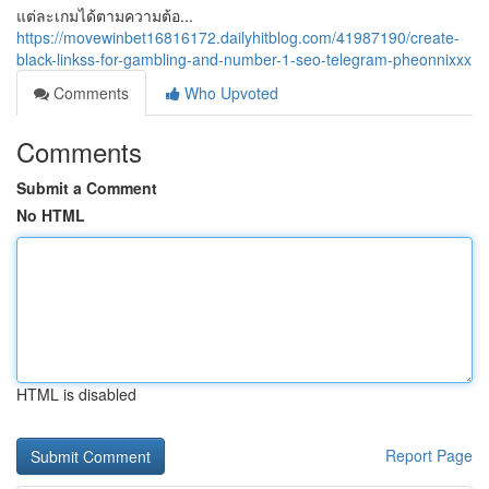
แต่ละเกมได้ตามความต้อ...
https://movewinbet16816172.dailyhitblog.com/41987190/create-
black-linkss-for-gambling-and-number-1-seo-telegram-pheonnixxx
Comments
Who Upvoted
Comments
Submit a Comment
No HTML
HTML is disabled
Report Page