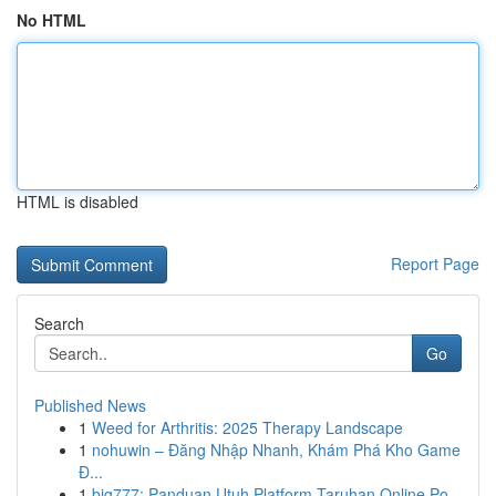
No HTML
HTML is disabled
Report Page
Search
Go
Published News
1
Weed for Arthritis: 2025 Therapy Landscape
1
nohuwin – Đăng Nhập Nhanh, Khám Phá Kho Game
Đ...
1
big777: Panduan Utuh Platform Taruhan Online Po...