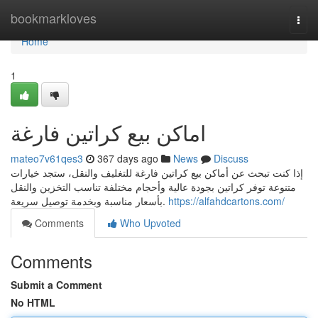
Home
bookmarkloves
Togg
navi
Home
1
اماكن بيع كراتين فارغة
mateo7v61qes3
367 days ago
News
Discuss
إذا كنت تبحث عن أماكن بيع كراتين فارغة للتغليف والنقل، ستجد خيارات
متنوعة توفر كراتين بجودة عالية وأحجام مختلفة تناسب التخزين والنقل
بأسعار مناسبة وبخدمة توصيل سريعة.
https://alfahdcartons.com/
Comments
Who Upvoted
Comments
Submit a Comment
No HTML