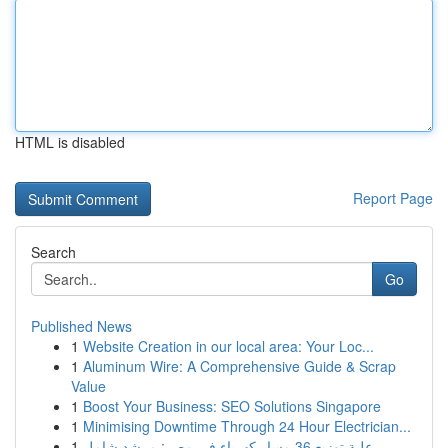
HTML is disabled
Report Page
Search
Go
Published News
1
Website Creation in our local area: Your Loc...
1
Aluminum Wire: A Comprehensive Guide & Scrap
Value
1
Boost Your Business: SEO Solutions Singapore
1
Minimising Downtime Through 24 Hour Electrician...
1
علبة توزيع 36 مسار كهرباء في مصر: مرشد شامل