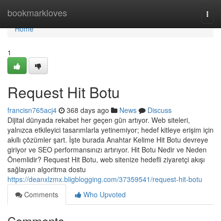
Home
bookmarkloves
Togg
navi
Home
1
Request Hit Botu
francisn765acj4
368 days ago
News
Discuss
Dijital dünyada rekabet her geçen gün artıyor. Web siteleri,
yalnızca etkileyici tasarımlarla yetinemiyor; hedef kitleye erişim için
akıllı çözümler şart. İşte burada Anahtar Kelime Hit Botu devreye
giriyor ve SEO performansınızı artırıyor. Hit Botu Nedir ve Neden
Önemlidir? Request Hit Botu, web sitenize hedefli ziyaretçi akışı
sağlayan algoritma dostu
https://deanxlzmx.bligblogging.com/37359541/request-hit-botu
Comments
Who Upvoted
Comments