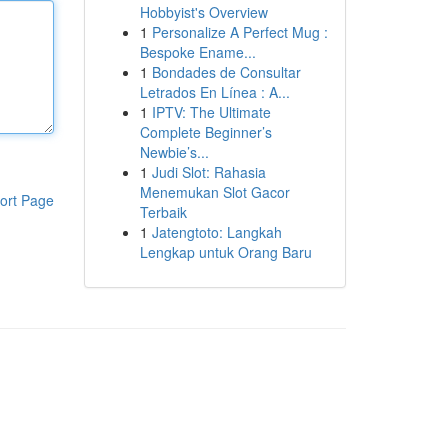
Hobbyist's Overview
1
Personalize A Perfect Mug :
Bespoke Ename...
1
Bondades de Consultar
Letrados En Línea : A...
1
IPTV: The Ultimate
Complete Beginner’s
Newbie’s...
1
Judi Slot: Rahasia
Menemukan Slot Gacor
ort Page
Terbaik
1
Jatengtoto: Langkah
Lengkap untuk Orang Baru