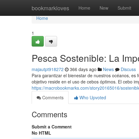
Home
bookmarkloves
Home
New
Submit
Home
1
Pesca Sostenible: La Im
majautpt918272
366 days ago
News
Discuss
Para garantizar el bienestar de nuestros océanos, es 
objetivo reside en el uso de cebos óptimos. El cebo i
https://macrobookmarks.com/story20165016/sostenibl
Comments
Who Upvoted
Comments
Submit a Comment
No HTML