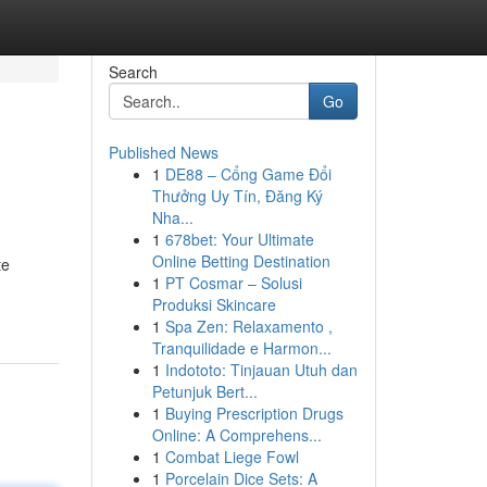
Search
Go
Published News
1
DE88 – Cổng Game Đổi
Thưởng Uy Tín, Đăng Ký
Nha...
1
678bet: Your Ultimate
Online Betting Destination
te
1
PT Cosmar – Solusi
Produksi Skincare
1
Spa Zen: Relaxamento ,
Tranquilidade e Harmon...
1
Indototo: Tinjauan Utuh dan
Petunjuk Bert...
1
Buying Prescription Drugs
Online: A Comprehens...
1
Combat Liege Fowl
1
Porcelain Dice Sets: A