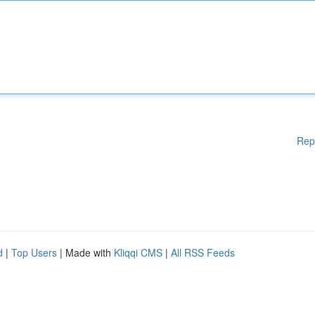
Rep
d
|
Top Users
| Made with
Kliqqi CMS
|
All RSS Feeds