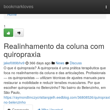
Home
bookmarkloves
To
na
Home
1
Realinhamento da coluna com
quiropraxia
jakef089bhv9
366 days ago
News
Discuss
O que é quiropraxia? A quiropraxia é uma prática terapêutica que
foca no realinhamento da coluna e das articulações. Profissionais
— os quiropraxistas — utilizam técnicas de ajustes manuais para
restaurar a mobilidade e reduzir tensões musculares. Por que
escolher quiropraxia no Belenzinho? No bairro do Belenzinho, em
São Paulo,
https://raymondtmczycristianpjelh.eedblog.com/36808526/quiropraxi
no-belenzinho
Comments
Who Upvoted