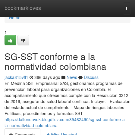
Home
bookmarkloves
Togg
navi
Home
1
SG-SST conforme a la
normatividad colombiana
jacka815vfl1
366 days ago
News
Discuss
En Medina SST Empresarial SAS, gestionamos programas de
prevención laboral para organizaciones en Colombia. El
acompañamiento que ofrecemos cumple con la Resolución 0312
de 2019, asegurando salud laboral continua. Incluye: - Evaluación
del estado actual de cumplimiento - Mapa de riesgos laborales -
Políticas, procedimientos y formatos SST -
https://daltondavqk.blogdiloz.com/35462490/sg-sst-conforme-a-
la-normatividad-colombiana
Comments
Who Upvoted