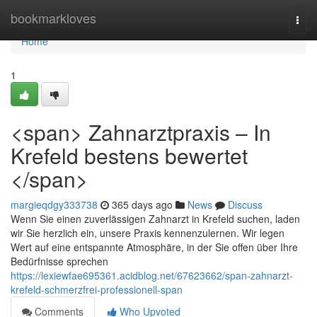
Home
bookmarkloves
Togg
navi
Home
1
<span> Zahnarztpraxis – In
Krefeld bestens bewertet
</span>
margieqdgy333738
365 days ago
News
Discuss
Wenn Sie einen zuverlässigen Zahnarzt in Krefeld suchen, laden
wir Sie herzlich ein, unsere Praxis kennenzulernen. Wir legen
Wert auf eine entspannte Atmosphäre, in der Sie offen über Ihre
Bedürfnisse sprechen
https://lexiewfae695361.acidblog.net/67623662/span-zahnarzt-
krefeld-schmerzfrei-professionell-span
Comments
Who Upvoted